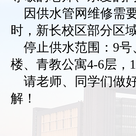
因供水管网维修需
时，新长校区部分区
停止供水范围：
9
号
楼、青教公寓
4-6
层，
1
请老师、同学们做
解！
后