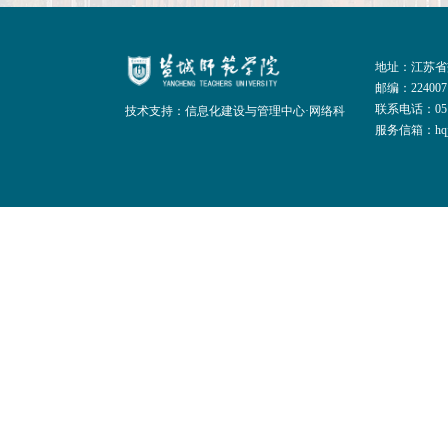
地址：江苏省
邮编：224007
联系电话：0515
技术支持：信息化建设与管理中心·网络科
服务信箱：hqjt@