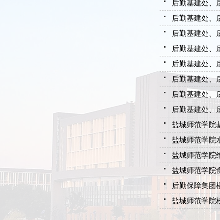
后勤基建处、
后勤基建处、
后勤基建处、
后勤基建处、
后勤基建处、
后勤基建处、
后勤基建处、
后勤基建处、
盐城师范学院
盐城师范学院
盐城师范学院
盐城师范学院
后勤保障集团
盐城师范学院