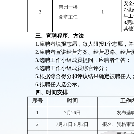
安全
南园一楼
7.
3
1
生工
食堂主任
8.
其他
三、竞聘程序、方法
1.应聘者填报志愿，每人限报1个志愿，
2.应聘者宣讲经营方案、经营思路、经营
3.选聘工作小组成员提问，应聘者作答；
4.选聘工作小组成员综合评分；
5.根据综合得分和评议结果确定被聘任人
6.拟聘任人选公示。
四、时间安排
序号
时间
工作
1
7
月
26
日
发布选
2
7
月
31
日
-
8
月
2
日
报名、资格审