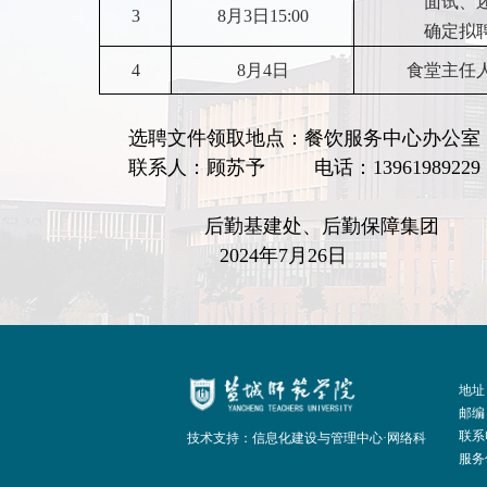
面试、
3
8
月
3
日
15:00
确定拟
4
8
月
4
日
食堂主任
选聘文件领取地点：餐饮服务中心办公室（
联系人：
顾苏予
电话：
13961989229
后勤基建处、后勤保障集团
2024年7月26日
地址
邮编：
联系电
技术支持：信息化建设与管理中心·网络科
服务信