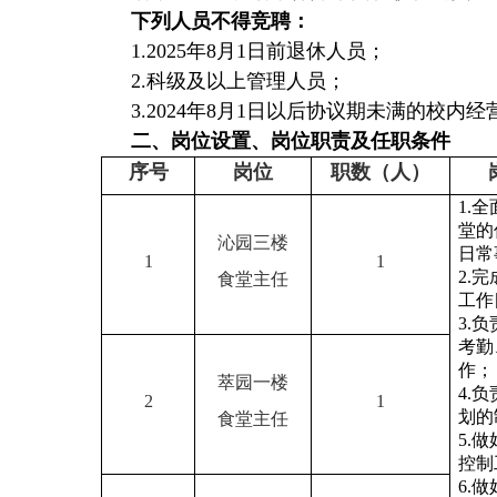
下列人员不得竞聘：
1.2025年8月1日前退休人员；
2.科级及以上管理人员；
3.2024年8月1日以后协议期未满的校内
二、岗位设置、岗位职责及任职条件
序号
岗位
职数（人）
1.
堂的
沁园三楼
日常
1
1
2.
食堂主任
工作
3.
考勤
作；
萃园一楼
4.
2
1
划的
食堂主任
5.
控制
6.