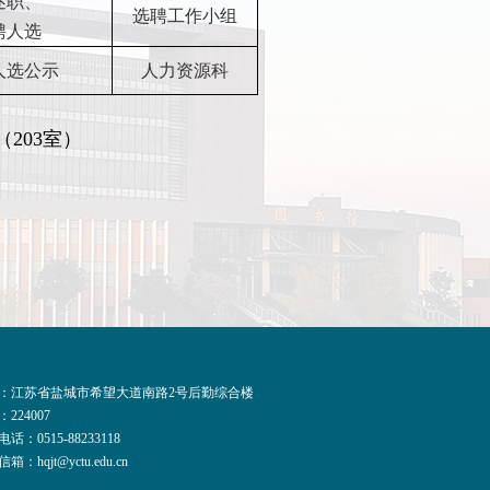
述职、
选聘工作小组
聘人选
人选公示
人力资源科
203室）
：江苏省盐城市希望大道南路2号后勤综合楼
224007
话：0515-88233118
箱：hqjt@yctu.edu.cn