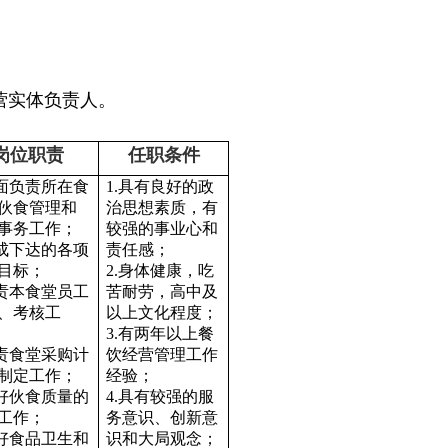
经营实体负责人。
岗位职责
任职条件
全面负责所在食
1.具有良好的政
伙食管理和
治思想素质，有
事务工作；
较强的事业心和
完成下达的各项
责任感；
目标；
2.身体健康，吃
负责本食堂员工
苦耐劳，高中及
、考核工
以上文化程度；
3.有两年以上餐
负责食堂采购计
饮经营管理工作
制定工作；
经验；
做好伙食质量的
4.具有较强的服
工作；
务意识、创新意
做好食品卫生和
识和大局观念；