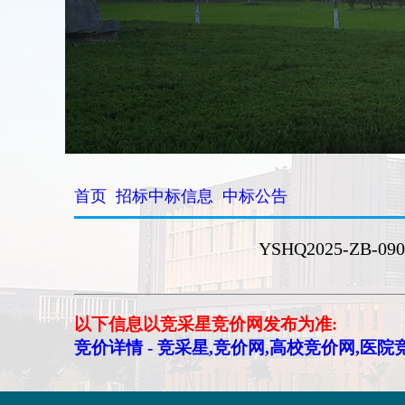
首页
招标中标信息
中标公告
YSHQ2025-
以下信息以竞采星竞价网发布为准:
竞价详情 - 竞采星,竞价网,高校竞价网,医