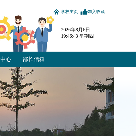
学校主页
加入收藏
2026年8月6日
19:46:44 星期四
载中心
部长信箱