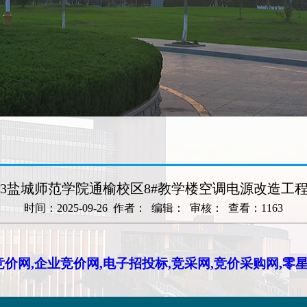
ZB-0903盐城师范学院通榆校区8#教学楼空调电源改造
时间：2025-09-26 作者： 编辑： 审核： 查看：
1163
院竞价网,企业竞价网,电子招投标,竞采网,竞价采购网,零