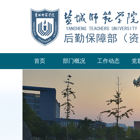
首页
部门概况
工作动态
党