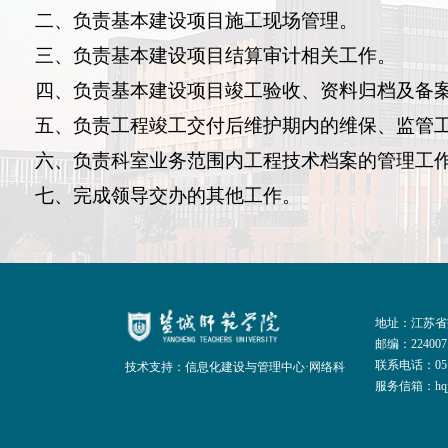
二、
负责基本建设项目施工现场管理。
三、
负责基本建设项目结算审计相关工作。
四、
负责基本建设项目竣工验收、资料归档及备
五、
负责工程竣工交付后维护期内的维保、监管
六、
负责科室业务范围内工程技术档案的管理工
七、
完成领导交办的其他工作。
地址：江苏省
邮编：224007
联系电话：0515
技术支持：信息化建设与管理中心·网络科
服务信箱：hqjt@