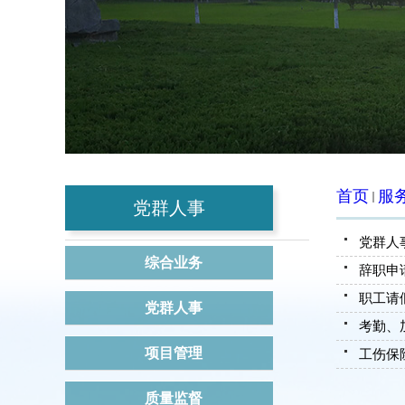
首页
服
党群人事
党群人
综合业务
辞职申
职工请
党群人事
考勤、
项目管理
工伤保
质量监督