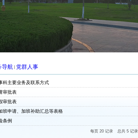
务导航
党群人事
事科主要业务及联系方式
请审批表
假审批表
加班申请、加班补助汇总等表格
险条例
每页
20
记录
总共
5
记