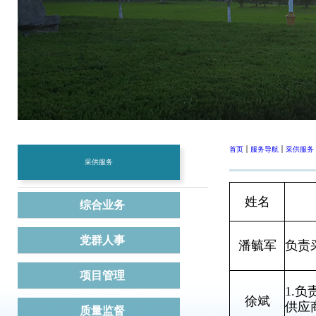
首页
服务导航
采供服务
采供服务
姓名
综合业务
党群人事
潘毓军
负责
项目管理
1.
徐斌
供应
质量监督