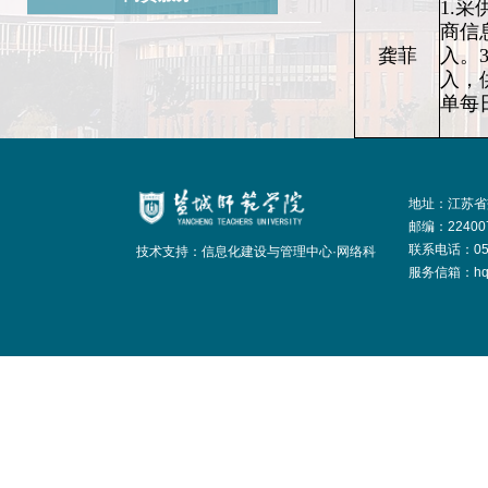
1.
商信
龚菲
入。
入，
单每
地址：江苏省
邮编：22400
联系电话：051
技术支持：信息化建设与管理中心·网络科
服务信箱：hqjt