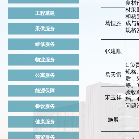
食材
材采
工程基建
和核
葛恒胜
成与
采供服务
规格
维修服务
张建顺
物业服务
1.
规格
岳天雷
公寓服务
后，
等。
能源保障
验收
宋玉祥
档。
问题
餐饮服务
施展
健康服务
商贸服务